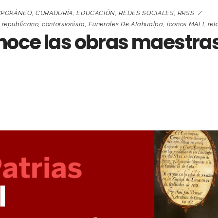
MPORÁNEO
,
CURADURÍA
,
EDUCACIÓN
,
REDES SOCIALES
,
RRSS
e republicano
,
contorsionista
,
Funerales De Atahualpa
,
iconos MALI
,
ret
oce las obras maestras