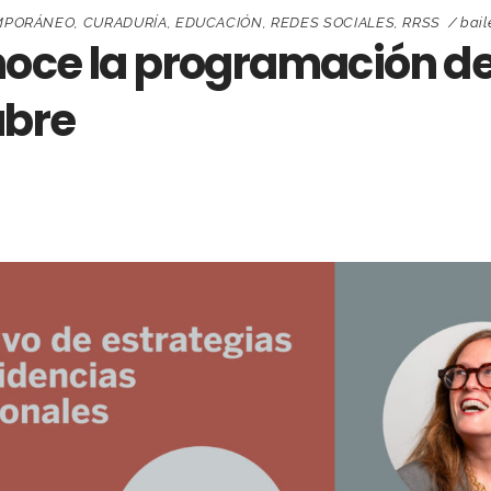
MPORÁNEO
,
CURADURÍA
,
EDUCACIÓN
,
REDES SOCIALES
,
RRSS
bail
oce la programación de 
ubre