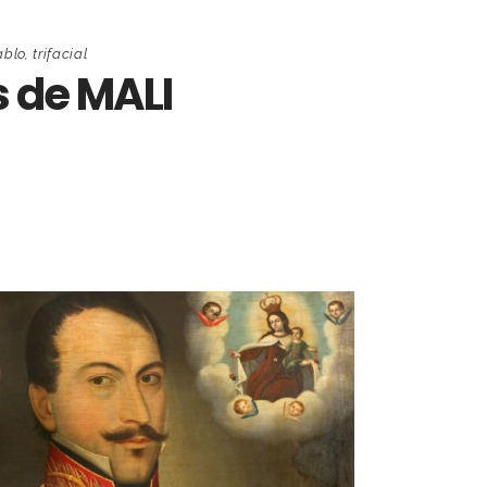
ablo
,
trifacial
 de MALI