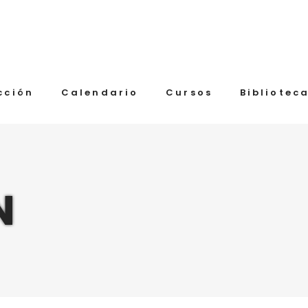
cción
Calendario
Cursos
Bibliotec
N
Alquiler de ambientes
Permisos de reproducción
Restauración