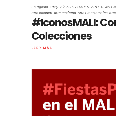
26 agosto, 2025
in
ACTIVIDADES
,
ARTE CONTE
arte colonial
,
arte moderno
,
Arte Precolombino
,
art
#IconosMALI: Con
Colecciones
LEER MÁS