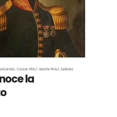
onciertos
,
Cursos MALI
,
Noche MALI
,
talleres
noce la
to