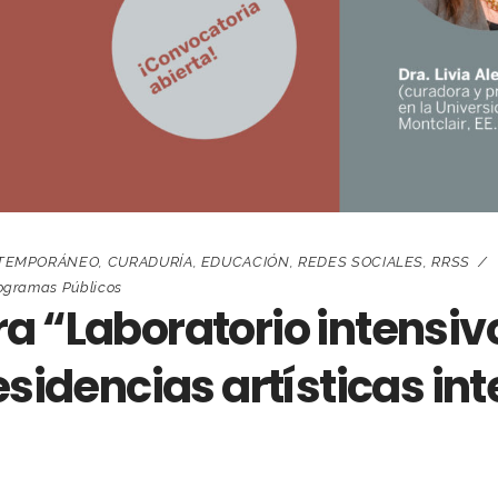
TEMPORÁNEO
,
CURADURÍA
,
EDUCACIÓN
,
REDES SOCIALES
,
RRSS
ogramas Públicos
a “Laboratorio intensiv
esidencias artísticas in