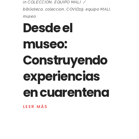
in
COLECCION
,
EQUIPO MALI
biblioteca
,
coleccion
,
COVID19
,
equipo MALI
,
museo
Desde el
museo:
Construyendo
experiencias
en cuarentena
LEER MÁS