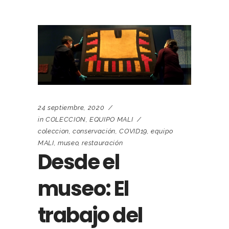
24 septiembre, 2020
in
COLECCION
,
EQUIPO MALI
coleccion
,
conservación
,
COVID19
,
equipo
MALI
,
museo
,
restauración
Desde el
museo: El
trabajo del