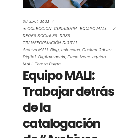
28 abril, 2022
in
COLECCION
,
CURADURÍA
,
EQUIPO MALI
,
REDES SOCIALES
,
RRSS
,
TRANSFORMACIÓN DIGITAL
Archivo MALI
,
Blog
,
coleccion
,
Cristina Gálvez
,
Digital
,
Digitalización
,
Elena Izcue
,
equipo
MALI
,
Teresa Burga
Equipo MALI:
Trabajar detrás
de la
catalogación