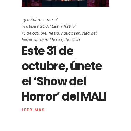
29 octubre, 2020
in
REDES SOCIALES
,
RRSS
31 de octubre
,
fiesta
,
halloween
,
ruta del
horror
,
show del horror
,
tito silva
Este 31 de
octubre, únete
el ‘Show del
Horror’ del MALI
LEER MÁS